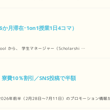
6か月滞在･1on1授業1日4コマ）
hool から、 学生マネージャー（Scholarshi …
・寮費10％割引／SNS投稿で半額
、2026年前半（2月28日～7月11日）のプロモーション情報