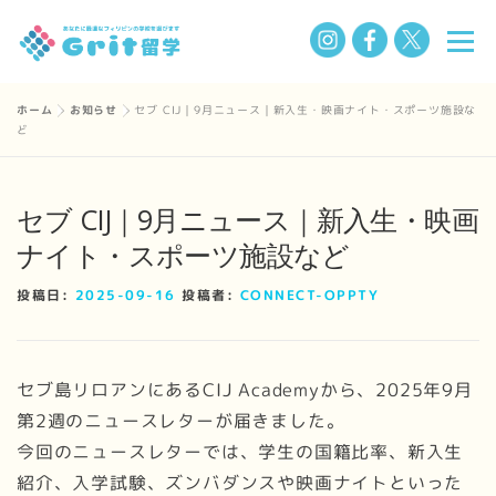
コ
メニ
ン
テ
ン
ホーム
»
お知らせ
»
セブ CIJ｜9月ニュース｜新入生・映画ナイト・スポーツ施設な
選ばれる理由
フィリピン留学の魅力
留学までの流れ
ど
ツ
へ
ス
学校一覧
Q&A
私たちについて
お知らせ
セブ CIJ｜9月ニュース｜新入生・映画
キ
ナイト・スポーツ施設など
ッ
プ
BLOG
投稿日:
2025-09-16
投稿者:
CONNECT-OPPTY
セブ島リロアンにあるCIJ Academyから、2025年9月
第2週のニュースレターが届きました。
今回のニュースレターでは、学生の国籍比率、新入生
紹介、入学試験、ズンバダンスや映画ナイトといった