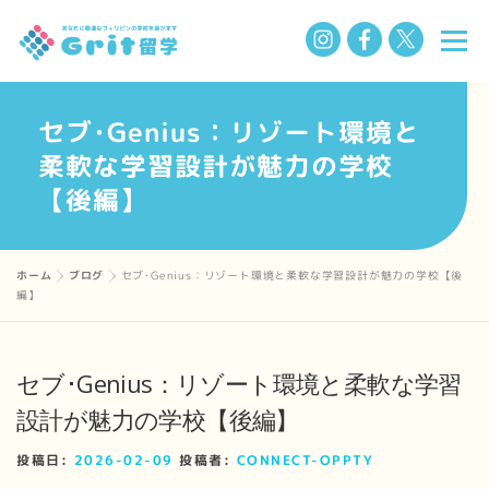
コ
メニ
ン
テ
ン
セブ･Genius：リゾート環境と
選ばれる理由
フィリピン留学の魅力
留学までの流れ
ツ
柔軟な学習設計が魅力の学校
へ
【後編】
ス
学校一覧
Q&A
私たちについて
お知らせ
キ
ッ
ホーム
»
ブログ
»
セブ･Genius：リゾート環境と柔軟な学習設計が魅力の学校【後
プ
BLOG
編】
セブ･Genius：リゾート環境と柔軟な学習
設計が魅力の学校【後編】
投稿日:
2026-02-09
投稿者:
CONNECT-OPPTY