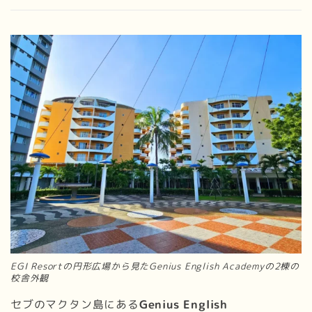
EGI Resortの円形広場から見たGenius English Academyの2棟の
校舎外観
セブのマクタン島にある
Genius English