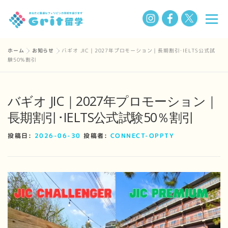
コ
メニ
ン
テ
ン
ホーム
»
お知らせ
»
バギオ JIC｜2027年プロモーション｜長期割引･IELTS公式試
選ばれる理由
フィリピン留学の魅力
留学までの流れ
験50％割引
ツ
へ
ス
学校一覧
Q&A
私たちについて
お知らせ
バギオ JIC｜2027年プロモーション｜
キ
長期割引･IELTS公式試験50％割引
ッ
プ
BLOG
投稿日:
2026-06-30
投稿者:
CONNECT-OPPTY