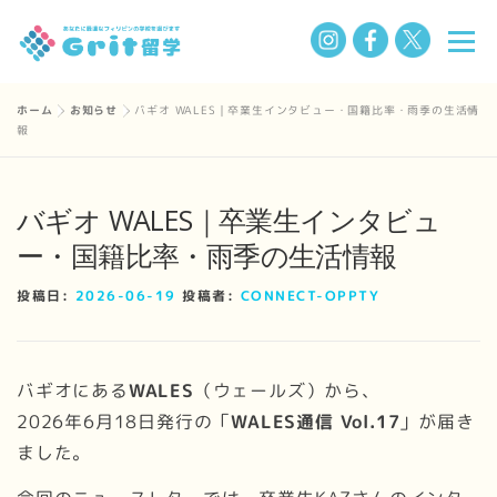
コ
メニ
ン
テ
ン
ホーム
»
お知らせ
»
バギオ WALES｜卒業生インタビュー・国籍比率・雨季の生活情
選ばれる理由
フィリピン留学の魅力
留学までの流れ
報
ツ
へ
ス
学校一覧
Q&A
私たちについて
お知らせ
バギオ WALES｜卒業生インタビュ
キ
ー・国籍比率・雨季の生活情報
ッ
プ
BLOG
投稿日:
2026-06-19
投稿者:
CONNECT-OPPTY
バギオにある
WALES
（ウェールズ）から、
2026年6月18日発行の「
WALES通信 Vol.17
」が届き
ました。