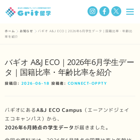
コ
メニ
ン
テ
ン
ホーム
»
お知らせ
»
バギオ A&J ECO｜2026年6月学生データ｜国籍比率・年齢比
選ばれる理由
フィリピン留学の魅力
留学までの流れ
率を紹介
ツ
へ
ス
学校一覧
Q&A
私たちについて
お知らせ
バギオ A&J ECO｜2026年6月学生デー
キ
タ｜国籍比率・年齢比率を紹介
ッ
プ
BLOG
投稿日:
2026-06-18
投稿者:
CONNECT-OPPTY
バギオにある
A&J ECO Campus
（エーアンドジェイ
エコキャンパス）から、
2026年6月時点の学生データ
が届きました。