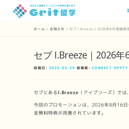
コ
ン
テ
ン
ホーム
»
お知らせ
»
セブ I.Breeze｜2026年6月登
ツ
へ
セブ I.Breeze｜2
ス
キ
ッ
投稿日:
2026-05-29
投稿者:
CONNECT-OPPTY
プ
セブにある
I.Breeze
（アイブリーズ）では
今回のプロモーションは、2026年8月16
金無料特典が用意されています。