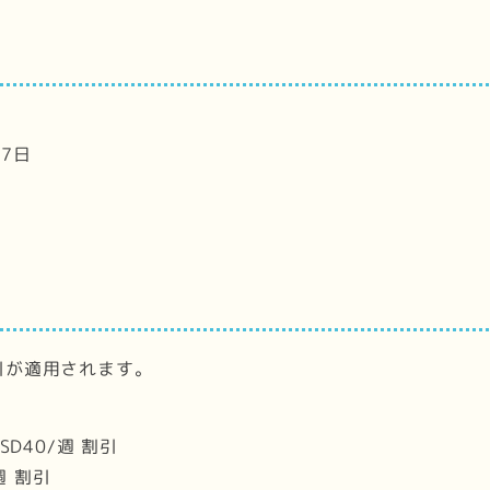
27日
引が適用されます。
D40/週 割引
週 割引