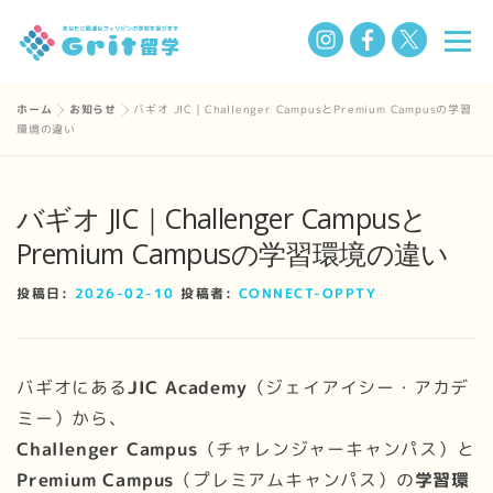
コ
メニ
ン
テ
ン
ホーム
»
お知らせ
»
バギオ JIC｜Challenger CampusとPremium Campusの学習
選ばれる理由
フィリピン留学の魅力
留学までの流れ
環境の違い
ツ
へ
ス
学校一覧
Q&A
私たちについて
お知らせ
バギオ JIC｜Challenger Campusと
キ
Premium Campusの学習環境の違い
ッ
プ
BLOG
投稿日:
2026-02-10
投稿者:
CONNECT-OPPTY
バギオにある
JIC Academy
（ジェイアイシー・アカデ
ミー）から、
Challenger Campus
（チャレンジャーキャンパス）と
Premium Campus
（プレミアムキャンパス）の
学習環