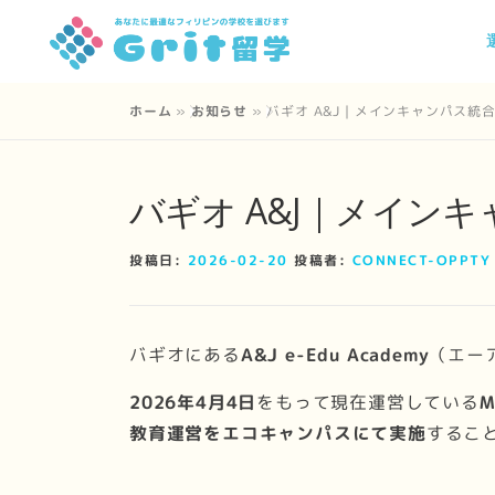
コ
ン
テ
ン
ホーム
»
お知らせ
»
バギオ A&J｜メインキャンパス統合の
ツ
へ
バギオ A&J｜メインキ
ス
キ
ッ
投稿日:
2026-02-20
投稿者:
CONNECT-OPPTY
プ
バギオにある
A&J e-Edu Academy
（エー
2026年4月4日
をもって現在運営している
教育運営をエコキャンパスにて実施
するこ