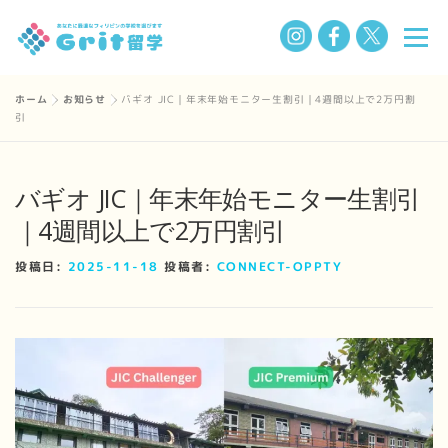
コ
メニ
ン
テ
ン
ホーム
»
お知らせ
»
バギオ JIC｜年末年始モニター生割引｜4週間以上で2万円割
選ばれる理由
フィリピン留学の魅力
留学までの流れ
引
ツ
へ
ス
学校一覧
Q&A
私たちについて
お知らせ
バギオ JIC｜年末年始モニター生割引
キ
｜4週間以上で2万円割引
ッ
プ
BLOG
投稿日:
2025-11-18
投稿者:
CONNECT-OPPTY