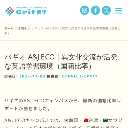
コ
メニ
ン
テ
ン
ホーム
»
お知らせ
»
バギオ A&J ECO｜異文化交流が活発な英語学習環境（国籍比
選ばれる理由
フィリピン留学の魅力
留学までの流れ
率）
ツ
へ
ス
学校一覧
Q&A
私たちについて
お知らせ
バギオ A&J ECO｜異文化交流が活発
キ
な英語学習環境（国籍比率）
ッ
プ
BLOG
投稿日:
2025-11-08
投稿者:
CONNECT-OPPTY
バギオのA&J ECOキャンパスから、最新の国籍比率レ
ポートが届きました。
A&J ECOキャンパスでは、
韓国・
台湾・
サウジ