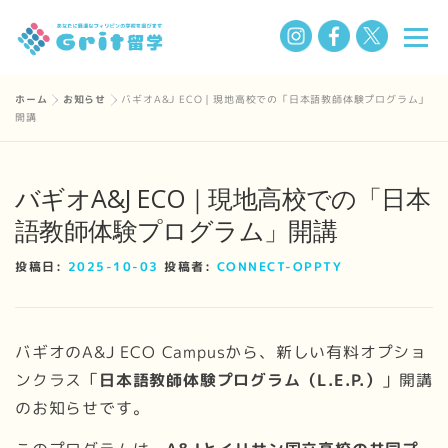
コ
メニ
ン
テ
ン
ホーム
»
お知らせ
»
バギオA&J ECO｜現地高校での「日本語教師体験プログラム」
選ばれる理由
フィリピン留学の魅力
留学までの流れ
開講
ツ
へ
ス
学校一覧
Q&A
私たちについて
お知らせ
バギオA&J ECO｜現地高校での「日本
キ
語教師体験プログラム」開講
ッ
プ
BLOG
投稿日:
2025-10-03
投稿者:
CONNECT-OPPTY
バギオのA&J ECO Campusから、新しい有料オプショ
ンクラス「
日本語教師体験プログラム（L.E.P.）
」開講
のお知らせです。