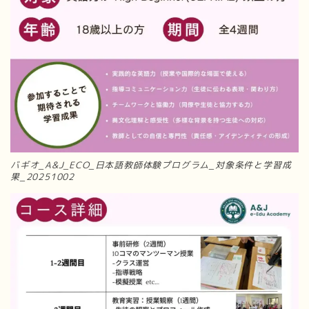
バギオ_A&J_ECO_日本語教師体験プログラム_対象条件と学習成
果_20251002