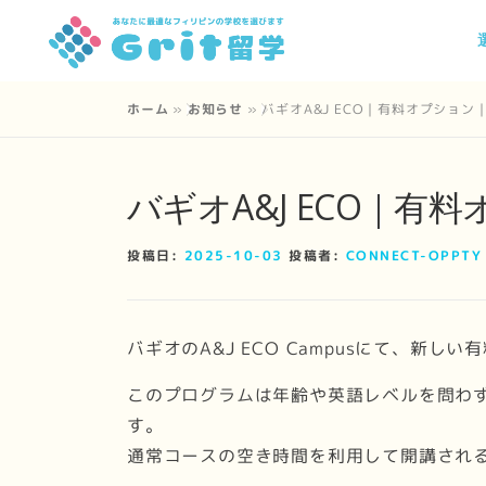
コ
ン
テ
ン
ホーム
»
お知らせ
»
バギオA&J ECO｜有料オプショ
ツ
へ
バギオA&J ECO｜
ス
キ
ッ
投稿日:
2025-10-03
投稿者:
CONNECT-OPPTY
プ
バギオのA&J ECO Campusにて、新し
このプログラムは年齢や英語レベルを問わ
す。
通常コースの空き時間を利用して開講され