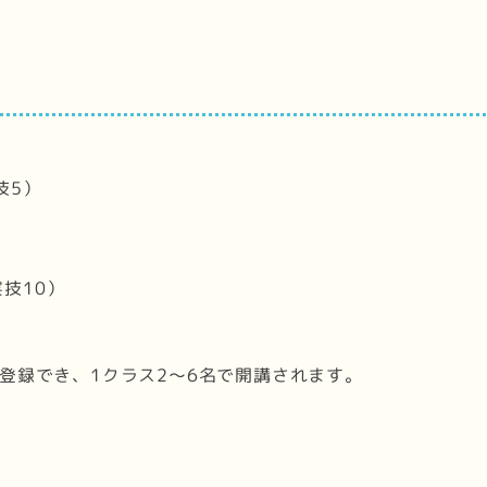
技5）
技10）
登録でき、1クラス2～6名で開講されます。