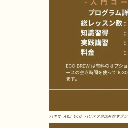
バギオ_A&J_ECO_バリスタ育成有料オプシ